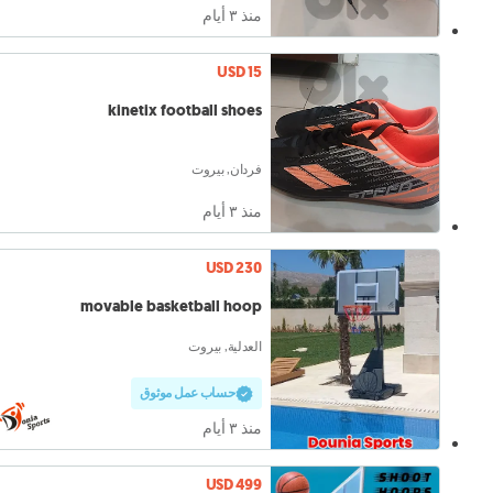
منذ ٣ أيام
USD 15
kinetix football shoes
فردان, بيروت
منذ ٣ أيام
USD 230
movable basketball hoop
العدلية, بيروت
حساب عمل موثوق
منذ ٣ أيام
USD 499