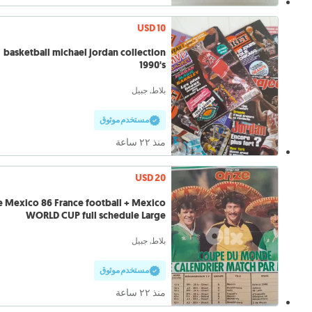
USD 10
basketball michael jordan collection
1990's
بلاط, جبيل
مستخدم موثوق
منذ ٢٢ ساعة
USD 20
e Mexico 86 France football + Mexico
WORLD CUP full schedule Large
بلاط, جبيل
مستخدم موثوق
منذ ٢٢ ساعة