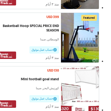
منذ ٣ أيام
USD 399
Featured
Basketball Hoop SPECIAL PRICE END
SEASON
الوسطاني, صيدا
حساب عمل موثوق
منذ ٣ أيام
USD 130
Mini football goal stand
كورنيش البحر, صيدا
حساب عمل موثوق
منذ ٣ أيام