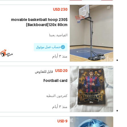
USD 230
230$ movable basketball hoop
Backboard(120x 80cm)
الفياضية, بعبدا
حساب عمل موثوق
منذ ٣ أيام
USD 20
قابل للتفاوض
Football card
كفرجوز, النبطية
منذ ٣ أيام
USD 9