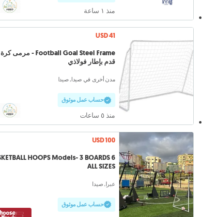
منذ ١ ساعة
USD 41
Football Goal Steel Frame - مرمى كرة
قدم بإطار فولاذي
مدن أخرى في صيدا, صيدا
حساب عمل موثوق
منذ ٥ ساعات
USD 100
ASKETBALL HOOPS Models- 3 BOARDS
ALL SIZES
عبرا, صيدا
حساب عمل موثوق