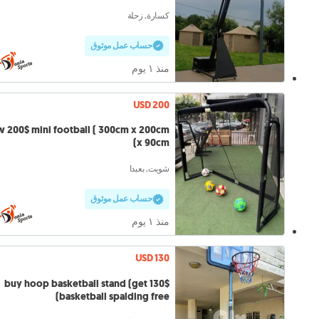
كسارة, زحلة
حساب عمل موثوق
منذ ١ يوم
USD 200
 200$ mini football ( 300cm x 200cm
x 90cm)
شويت, بعبدا
حساب عمل موثوق
منذ ١ يوم
USD 130
130$ buy hoop basketball stand (get
basketball spalding free)