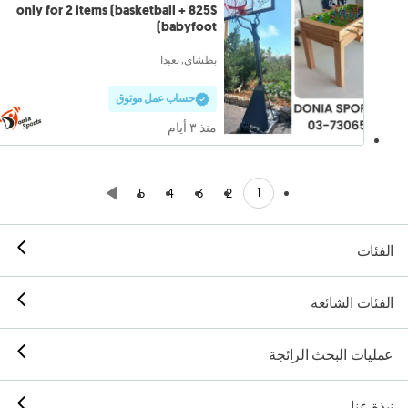
825$ only for 2 items (basketball +
babyfoot)
بطشاي, بعبدا
حساب عمل موثوق
منذ ٣ أيام
1
5
4
3
2
الفئات
الفئات الشائعة
عمليات البحث الرائجة
نبذة عنا