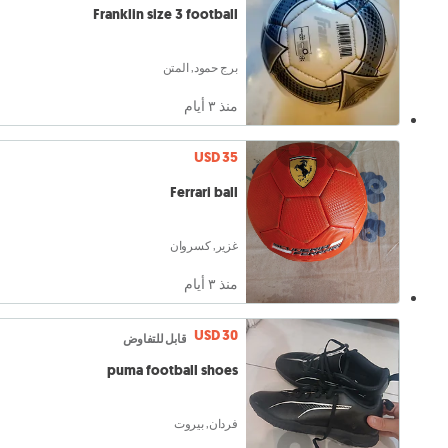
Franklin size 3 football
برج حمود, المتن
منذ ٣ أيام
USD 35
Ferrari ball
غزير, كسروان
منذ ٣ أيام
USD 30
قابل للتفاوض
puma football shoes
فردان, بيروت