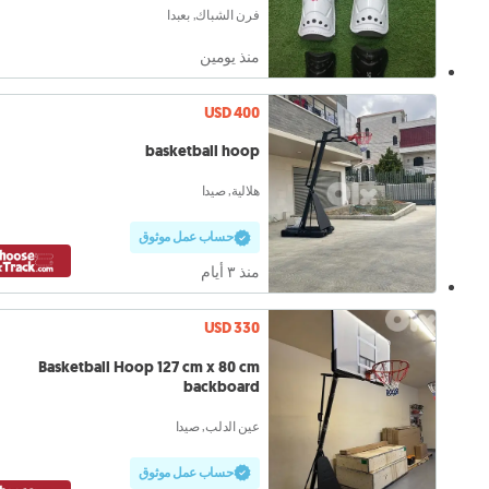
فرن الشباك, بعبدا
منذ يومين
USD 400
basketball hoop
هلالية, صيدا
حساب عمل موثوق
منذ ٣ أيام
USD 330
Basketball Hoop 127 cm x 80 cm
backboard
عين الدلب, صيدا
حساب عمل موثوق