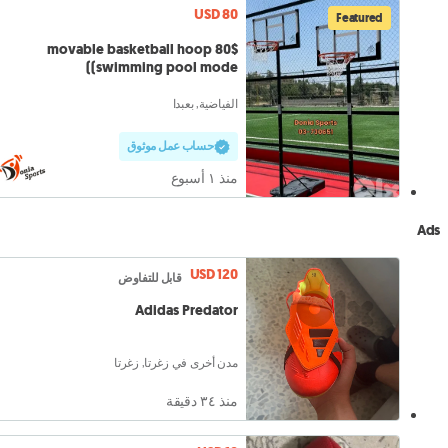
USD 80
Featured
80$ movable basketball hoop
(swimming pool mode)
الفياضية, بعبدا
حساب عمل موثوق
منذ ١ أسبوع
Ads
USD 120
قابل للتفاوض
Adidas Predator
مدن أخرى في زغرتا, زغرتا
منذ ٣٤ دقيقة