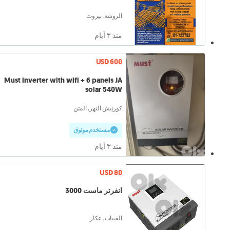
الروشة, بيروت
منذ ٣ أيام
USD 600
Must inverter with wifi + 6 panels JA
solar 540W
كورنيش النهر, المتن
مستخدم موثوق
منذ ٣ أيام
USD 80
انفرتر ماست 3000
القبيات, عكار