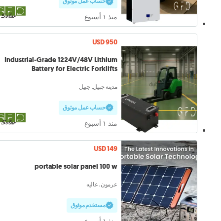
حساب عمل موثوق
منذ ١ أسبوع
USD 950
Industrial-Grade 1224V/48V Lithium
Battery for Electric Forklifts
مدينة جبيل, جبيل
حساب عمل موثوق
منذ ١ أسبوع
USD 149
portable solar panel 100 w
عرمون, عاليه
مستخدم موثوق
منذ ١ أسبوع