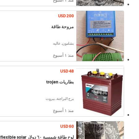
USD 200
مروحة طاقة
بشامون, عاليه
منذ ١ أسبوع
USD 48
بطاريات trojen
برج البراجنة, بيروت
منذ ١ أسبوع
USD 60
لوح طاقة شمسية ٦٠ دولار flexible solar