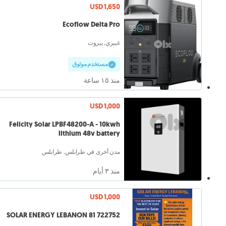
USD 1,650
Ecoflow Delta Pro
غبيري, بيروت
مستخدم موثوق
منذ ١٥ ساعة
USD 1,000
Felicity Solar LPBF48200-A - 10kwh
lithium 48v battery
مدن أخرى في طرابلس, طرابلس
منذ ٣ أيام
USD 1,000
SOLAR ENERGY LEBANON 81 722752