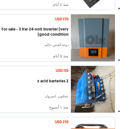
منذ ٤ أيام
USD 170
For sale - 3 Kw 24-volt Inverter (very
good condition)
دوحة الحص, عاليه
منذ ٥ أيام
USD 110
2 x acid barteries
عجلتون, كسروان
منذ ١ أسبوع
USD 210